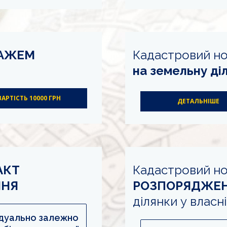
РАЖЕМ
Кадастровий н
на земельну ді
ВАРТІСТЬ 10000 ГРН
ДЕТАЛЬНІШЕ
АКТ
Кадастровий но
ННЯ
РОЗПОРЯДЖЕ
ділянки у власн
відуально залежно