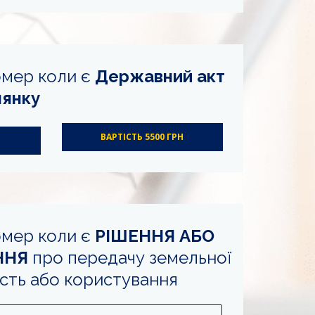
омер коли є
Державний акт
лянку
ВАРТІСТЬ 5500 ГРН
мер коли є
РІШЕННЯ АБО
ННЯ
про передачу земельної
ість або користування