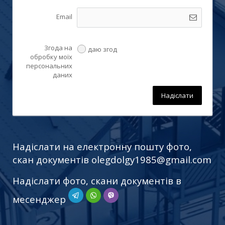
Email
Згода на
даю згод
обробку моїх
персональних
даних
Надіслати
Надіслати на електронну пошту фото,
скан документів
olegdolgy1985@gmail.com
Надіслати фото, скани документів в
месенджер