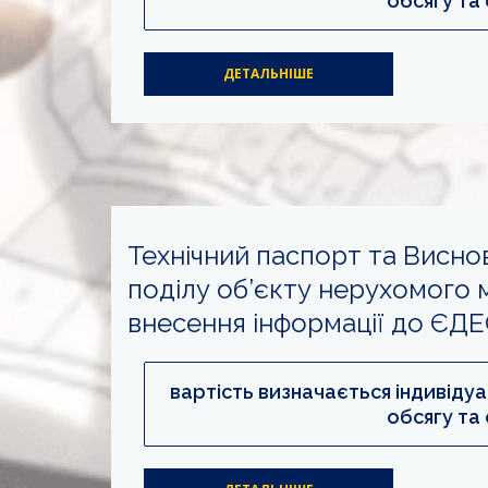
обсягу та 
ДЕТАЛЬНІШЕ
Технічний паспорт та Висн
поділу об’єкту нерухомого 
внесення інформації до ЄД
вартість визначається індивіду
обсягу та 