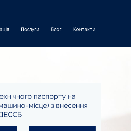
ація
Послуги
Блог
Контакти
ехнічного паспорту на
машино-місце) з внесення
ЄДЕССБ