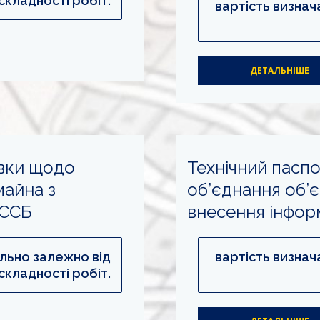
складності робіт.
вартість визнач
ДЕТАЛЬНІШЕ
овки щодо
Технічний пасп
майна з
об’єднання об’є
ЕССБ
внесення інфор
ально залежно від
вартість визнач
складності робіт.