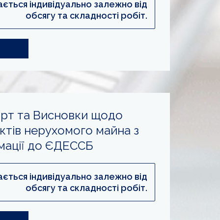
ається індивідуально залежно від
обсягу та складності робіт.
орт та Висновки щодо
ктів нерухомого майна з
мації до ЄДЕССБ
ається індивідуально залежно від
обсягу та складності робіт.