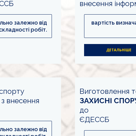
ЕССБ
внесення інфор
ально залежно від
вартість визнач
складності робіт.
ДЕТАЛЬНІШЕ
аспорту
Виготовлення т
з внесення
ЗАХИСНІ СПО
до
ЄДЕССБ
ально залежно від