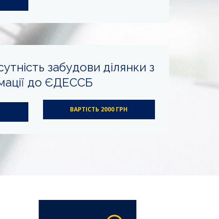
сутність забудови ділянки з
мації до ЄДЕССБ
ВАРТІСТЬ 2000 ГРН